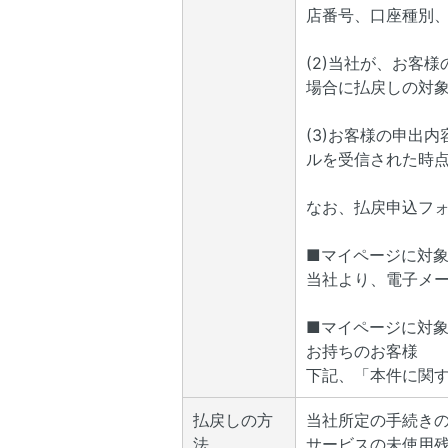
店番号、口座種別
(2)当社が、お客
場合に払戻しの対
(3)お客様の申出
ルを受信された時
なお、払戻申込フ
■マイページに対
当社より、電子メ
■マイページに対
お持ちのお客様
下記、「本件に関
払戻しの方
当社所定の手続き
法
サービスの未使用