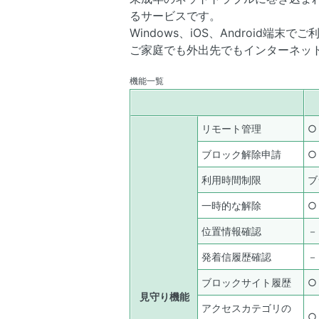
るサービスです。
Windows、iOS、Android端
ご家庭でも外出先でもインターネッ
機能一覧
リモート管理
○
ブロック解除申請
○
利用時間制限
ブ
一時的な解除
○
位置情報確認
－
発着信履歴確認
－
ブロックサイト履歴
○
見守り機能
アクセスカテゴリの
○