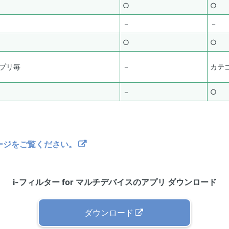
○
○
－
－
○
○
プリ毎
－
カテ
－
○
ージをご覧ください。
i-フィルター for マルチデバイスのアプリ ダウンロード
ダウンロード